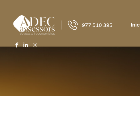
Inic
977 510 395