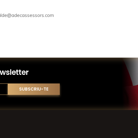
alde@adecassessors.com
wsletter