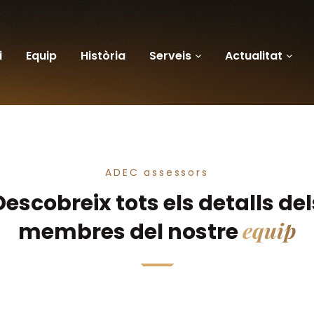
i
Equip
Història
Serveis
Actualitat
ADEC assessors
Descobreix tots els detalls del
equip
membres del nostre