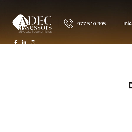
Inic
977 510 395