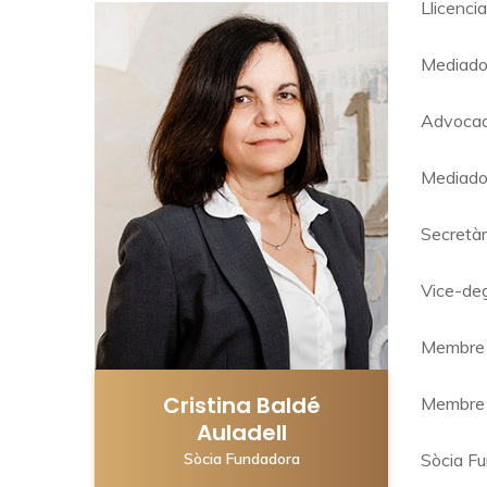
Llicenci
Mediador
Advocada
Mediador
Secretàr
Vice-deg
Membre d
Cristina Baldé
Membre d
Auladell
Sòcia Fundadora
Sòcia F