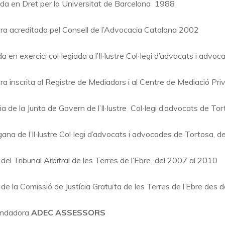
ada en Dret per la Universitat de Barcelona 1988
a acreditada pel Consell de l’Advocacia Catalana 2002
 en exercici col·legiada a l’Il·lustre Col·legi d’advocats i adv
a inscrita al Registre de Mediadors i al Centre de Mediació Priv
ia de la Junta de Govern de l’Il·lustre Col·legi d’advocats de T
ana de l’Il·lustre Col·legi d’advocats i advocades de Tortosa, 
el Tribunal Arbitral de les Terres de l’Ebre del 2007 al 2010
e la Comissió de Justícia Gratuïta de les Terres de l’Ebre des 
undadora
ADEC ASSESSORS