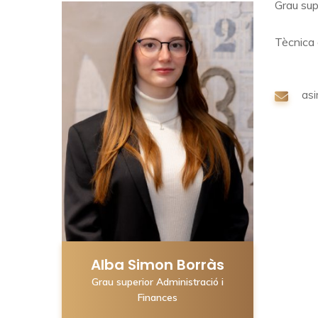
Grau sup
Tècnica 
as
Alba Simon Borràs
Grau superior Administració i
Finances