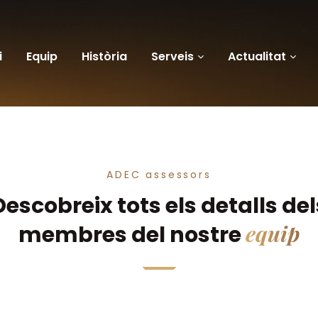
i
Equip
Història
Serveis
Actualitat
ADEC assessors
Descobreix tots els detalls del
equip
membres del nostre