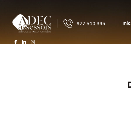
Inic
977 510 395