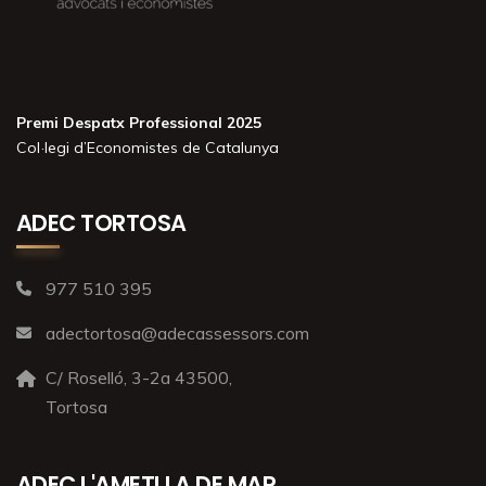
Premi Despatx Professional 2025
Col·legi d’Economistes de Catalunya
ADEC TORTOSA
977 510 395
adectortosa@adecassessors.com
C/ Roselló, 3-2a 43500,
Tortosa
ADEC L'AMETLLA DE MAR